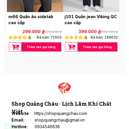
m66 Quần âu sidetab
j101 Quần jean Viking QC
cao cấp
cao cấp
299.000 ₫
399.000 ₫
500.000 ₫
665.000 ₫
Đã bán: 72505
Đã bán: 189632
Thêm vào giỏ hàng
Thêm vào giỏ hàng
Shop Quảng Châu · Lịch Lãm Khí Chất
Việt
Website
: https://shopquangchau.com
Email:
shopquangchau@gmail.vn
Hotline:
0934546638