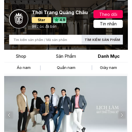
Thời Trang Quảng Châu
Theo dõi
Star
4.9
Tin nhắn
Shop
982.6K đã bán
TÌM KIẾM SẢN PHẨM
Danh Mục
Shop
Sản Phẩm
Áo nam
Quần nam
Giày nam