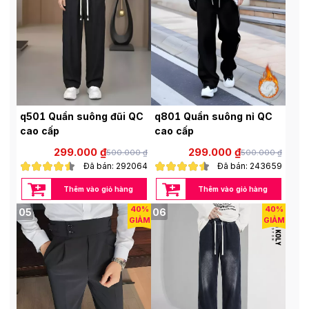
q501 Quần suông đũi QC
q801 Quần suông nỉ QC
cao cấp
cao cấp
299.000 ₫
299.000 ₫
500.000 ₫
500.000 ₫
Đã bán: 292064
Đã bán: 243659
Thêm vào giỏ hàng
Thêm vào giỏ hàng
40%
40%
05
06
GIẢM
GIẢM