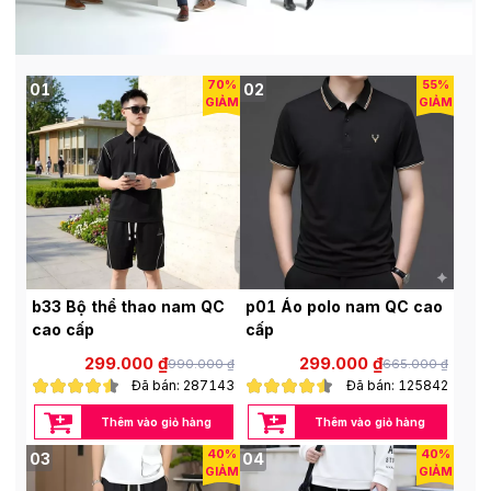
70%
55%
01
02
GIẢM
GIẢM
b33 Bộ thể thao nam QC
p01 Áo polo nam QC cao
cao cấp
cấp
299.000 ₫
299.000 ₫
990.000 ₫
665.000 ₫
Đã bán: 287143
Đã bán: 125842
Thêm vào giỏ hàng
Thêm vào giỏ hàng
40%
40%
03
04
GIẢM
GIẢM